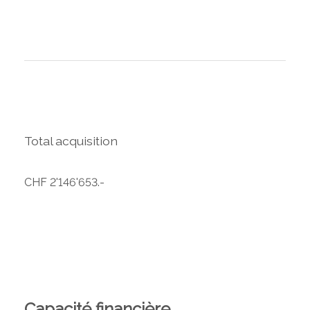
Total acquisition
CHF 2'146'653.-
Capacité financière