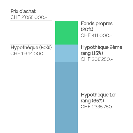
Prix d'achat
CHF 2'055'000.-
Fonds propres
(
20
%)
CHF 411'000.-
Hypothèque 2ème
Hypothèque (
80
%)
rang (
15
%)
CHF 1'644'000.-
CHF 308'250.-
Hypothèque 1er
rang (
65
%)
CHF 1'335'750.-