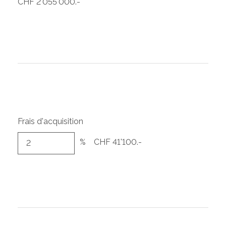
CHF 2'055'000.-
Frais d'acquisition
%
CHF 41'100.-