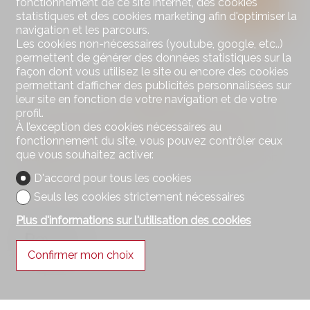
fonctionnement de ce site internet, des cookies
statistiques et des cookies marketing afin d'optimiser la
navigation et les parcours.
Les cookies non-nécessaires (youtube, google, etc..)
permettent de générer des données statistiques sur la
façon dont vous utilisez le site ou encore des cookies
permettant d’afficher des publicités personnalisées sur
leur site en fonction de votre navigation et de votre
Attention, votre capacité financière (rapport entre
profil.
les charges et les revenus) se situe proche de la
À l’exception des cookies nécessaires au
limite recommandée. Veuillez contacter votre
fonctionnement du site, vous pouvez contrôler ceux
que vous souhaitez activer.
banque pour vous assurez qu'un financement soit
possible.
D'accord pour tous les cookies
Seuls les cookies strictement nécessaires
Plus d'informations sur l'utilisation des cookies
Revenu
Confirmer mon choix