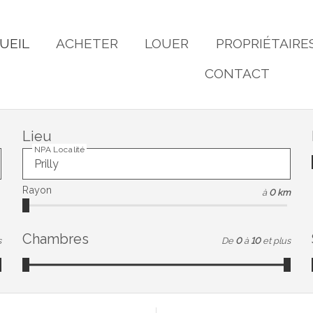
UEIL
ACHETER
LOUER
PROPRIÉTAIRE
CONTACT
Lieu
NPA Localité
Rayon
à
0 km
Chambres
s
De
0
à
10
et plus