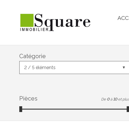
ACC
Catégorie
2 / 5 éléments
Pièces
De
0
à
10
et plu