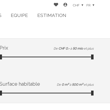
CHF
FR
S
EQUIPE
ESTIMATION
Prix
De
CHF 0.-
à
50 mio
et plus
Surface habitable
De
0 m²
à
500 m²
et plus