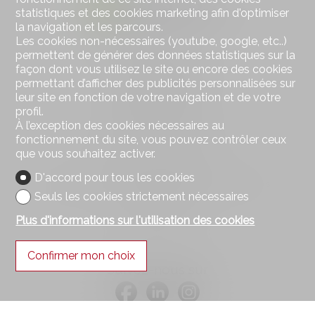
statistiques et des cookies marketing afin d'optimiser
la navigation et les parcours.
Les cookies non-nécessaires (youtube, google, etc..)
permettent de générer des données statistiques sur la
Contactez-nous
façon dont vous utilisez le site ou encore des cookies
Square Immobilier Sàrl
permettant d’afficher des publicités personnalisées sur
Rue Centrale 21
leur site en fonction de votre navigation et de votre
1003 Lausanne
profil.
Tél.
021 552 05 06
À l’exception des cookies nécessaires au
info@square-immobilier.ch
fonctionnement du site, vous pouvez contrôler ceux
que vous souhaitez activer.
Restez connecté
D'accord pour tous les cookies
Ne laissez aucun bien vous échapper, inscrivez-vous
Seuls les cookies strictement nécessaires
gratuitement.
Plus d'informations sur l'utilisation des cookies
S'abonner
Confirmer mon choix
Suivez-nous sur